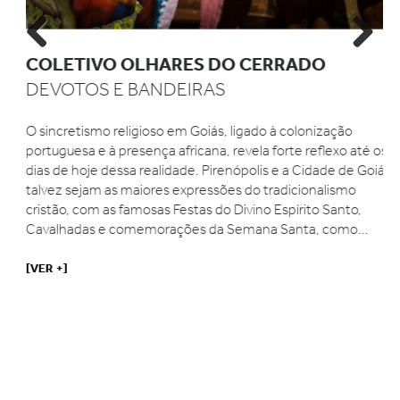
Previous
Next
COLETIVO OLHARES DO CERRADO
DEVOTOS E BANDEIRAS
O sincretismo religioso em Goiás, ligado à colonização
portuguesa e à presença africana, revela forte reflexo até os
dias de hoje dessa realidade. Pirenópolis e a Cidade de Goiás
talvez sejam as maiores expressões do tradicionalismo
cristão, com as famosas Festas do Divino Espírito Santo,
Cavalhadas e comemorações da Semana Santa, como...
[VER +]