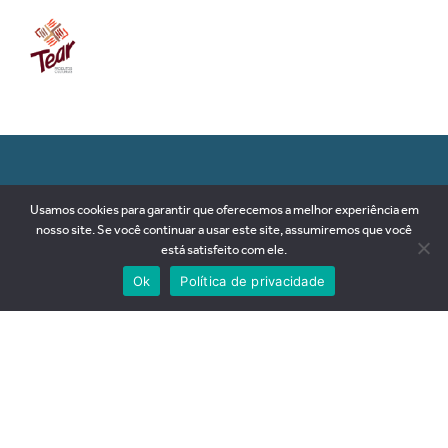
RUA 89-D, nº 79, SETOR SUL
Usamos cookies para garantir que oferecemos a melhor experiência em
74093-180 | Goiânia-GO
nosso site. Se você continuar a usar este site, assumiremos que você
Brasil
está satisfeito com ele.
+55 62 3281 2575
Ok
Política de privacidade
contato@goyazes.art.br
ÁREA INTERNA
© 2026 GOYAZES,
Todos os direitos reservados.
Desenvolvimento Web por
Rafael Vinícius