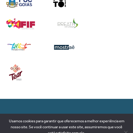
RUA 89-D, nº 79, SETOR SUL
Usamos cookies para garantir que oferecemos a melhor experiência em
74093-180 | Goiânia-GO
nosso site. Se você continuar a usar este site, assumiremos que você
Brasil
está satisfeito com ele.