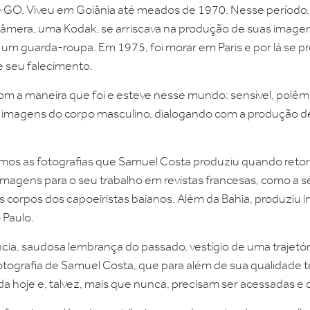
GO. Viveu em Goiânia até meados de 1970. Nesse período, s
 câmera, uma Kodak, se arriscava na produção de suas imagen
um guarda-roupa. Em 1975, foi morar em Paris e por lá se pr
e seu falecimento.
om a maneira que foi e esteve nesse mundo: sensível, polêm
às imagens do corpo masculino, dialogando com a produção 
os as fotografias que Samuel Costa produziu quando retornav
imagens para o seu trabalho em revistas francesas, como a s
os corpos dos capoeiristas baianos. Além da Bahia, produziu
 Paulo.
cia, saudosa lembrança do passado, vestígio de uma trajetó
fotografia de Samuel Costa, que para além de sua qualidade té
nda hoje e, talvez, mais que nunca, precisam ser acessadas e 