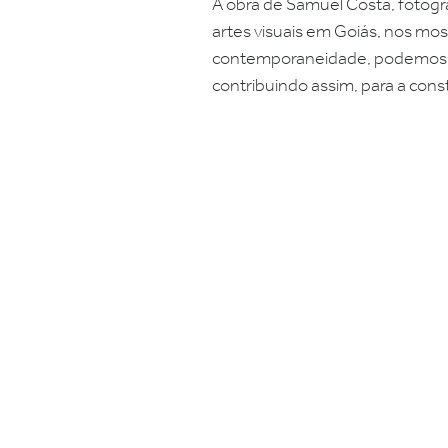
A obra de Samuel Costa, fotógra
artes visuais em Goiás, nos most
contemporaneidade, podemos nar
contribuindo assim, para a cons