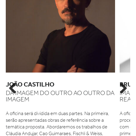
JOÃO CASTILHO
BRUN
DA IMAGEM DO OUTRO AO OUTRO DA
IMAG
Previous
Next
IMAGEM
REAL
A oficina será dividida em duas partes. Na primeira,
A ofici
serão apresentadas obras de referência sobre a
process
temática proposta. Abordaremos os trabalhos de
com os 
Cláudia Andujar, Cao Guimaraes, Fischli & Weiss,
primeir