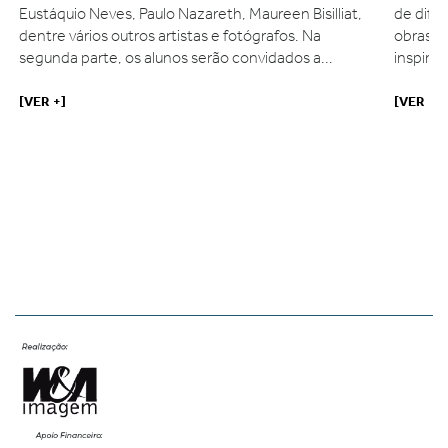
Eustáquio Neves, Paulo Nazareth, Maureen Bisilliat,
de dife
dentre vários outros artistas e fotógrafos. Na
obras q
e
segunda parte, os alunos serão convidados a...
inspiraç
[VER +]
[VER +]