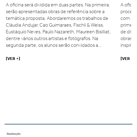
A oficina será dividida em duas partes. Na primeira,
A ofici
serão apresentadas obras de referência sobre a
process
temática proposta. Abordaremos os trabalhos de
com os 
Cláudia Andujar, Cao Guimaraes, Fischli & Weiss,
primeir
Eustáquio Neves, Paulo Nazareth, Maureen Bisilliat,
de dife
dentre vários outros artistas e fotógrafos. Na
obras q
e
segunda parte, os alunos serão convidados a...
inspiraç
[VER +]
[VER +]