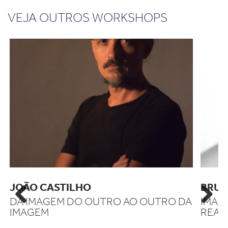
VEJA OUTROS WORKSHOPS
JOÃO CASTILHO
BRUN
DA IMAGEM DO OUTRO AO OUTRO DA
IMAG
Previous
Next
IMAGEM
REAL