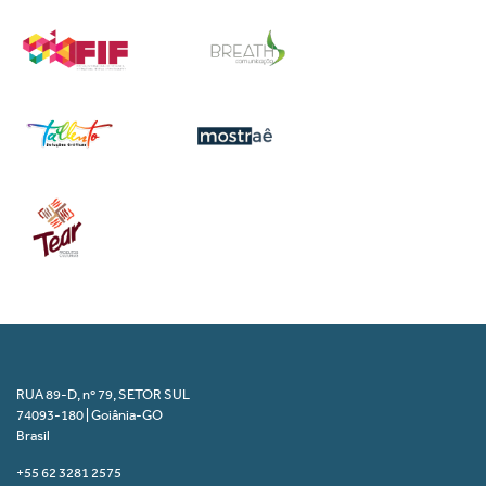
RUA 89-D, nº 79, SETOR SUL
74093-180 | Goiânia-GO
Brasil
+55 62 3281 2575