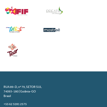
RUA 89-D, nº 79, SETOR SUL
74093-180 | Goiânia-GO
Brasil
+55 62 3281 2575