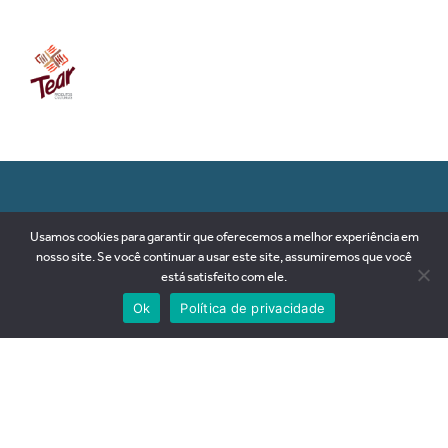
RUA 89-D, nº 79, SETOR SUL
Usamos cookies para garantir que oferecemos a melhor experiência em
74093-180 | Goiânia-GO
nosso site. Se você continuar a usar este site, assumiremos que você
Brasil
está satisfeito com ele.
+55 62 3281 2575
Ok
Política de privacidade
contato@goyazes.art.br
ÁREA INTERNA
© 2026 GOYAZES,
Todos os direitos reservados.
Desenvolvimento Web por
Rafael Vinícius