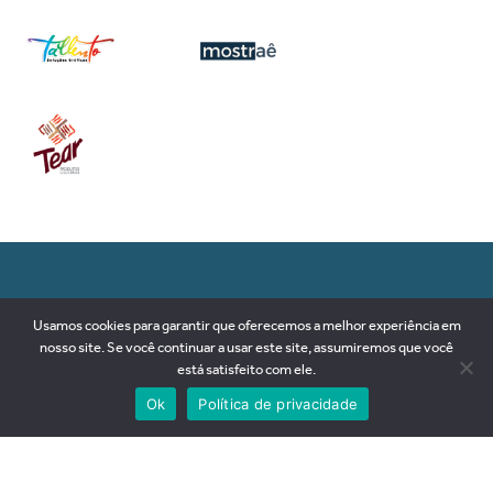
RUA 89-D, nº 79, SETOR SUL
Usamos cookies para garantir que oferecemos a melhor experiência em
74093-180 | Goiânia-GO
nosso site. Se você continuar a usar este site, assumiremos que você
Brasil
está satisfeito com ele.
+55 62 3281 2575
Ok
Política de privacidade
contato@goyazes.art.br
ÁREA INTERNA
© 2026 GOYAZES,
Todos os direitos reservados.