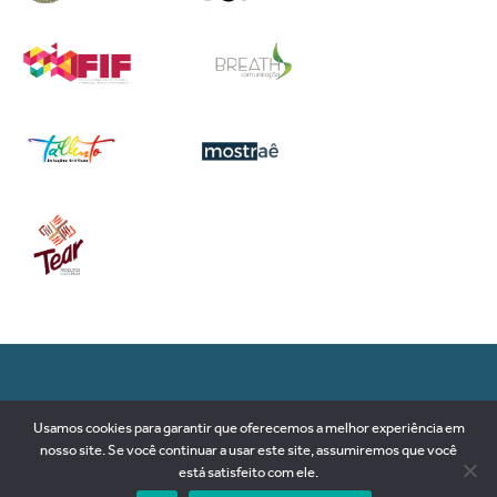
RUA 89-D, nº 79, SETOR SUL
Usamos cookies para garantir que oferecemos a melhor experiência em
74093-180 | Goiânia-GO
nosso site. Se você continuar a usar este site, assumiremos que você
Brasil
está satisfeito com ele.
+55 62 3281 2575