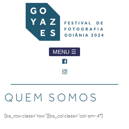
MENU ☰
QUEM SOMOS
[bs_row class=”row”][bs_col class=”col-sm-4″]