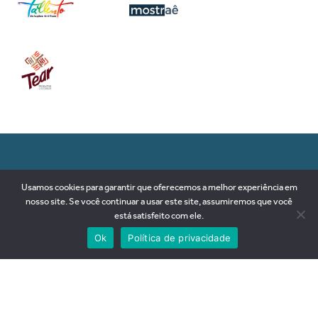
RUA 89-D, nº 79, SETOR SUL
Usamos cookies para garantir que oferecemos a melhor experiência em
74093-180 | Goiânia-GO
nosso site. Se você continuar a usar este site, assumiremos que você
Brasil
está satisfeito com ele.
+55 62 3281 2575
Ok
Política de privacidade
contato@goyazes.art.br
ÁREA INTERNA
© 2026 GOYAZES,
Todos os direitos reservados.