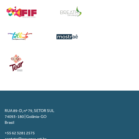
RUA 89-D, nº 79, SETOR SUL
74093-180 | Goiânia-GO
Brasil
+55 62 3281 2575
contato@goyazes.art.br