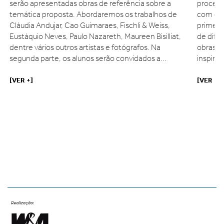
serão apresentadas obras de referência sobre a
process
temática proposta. Abordaremos os trabalhos de
com os 
Cláudia Andujar, Cao Guimaraes, Fischli & Weiss,
primeir
Eustáquio Neves, Paulo Nazareth, Maureen Bisilliat,
de dife
dentre vários outros artistas e fotógrafos. Na
obras q
e
segunda parte, os alunos serão convidados a...
inspiraç
[VER +]
[VER +]