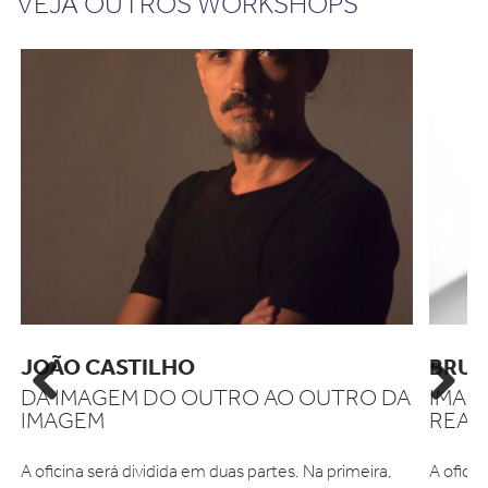
VEJA OUTROS WORKSHOPS
JOÃO CASTILHO
BRUN
DA IMAGEM DO OUTRO AO OUTRO DA
IMAG
Previous
Next
IMAGEM
REAL
A oficina será dividida em duas partes. Na primeira,
A ofici