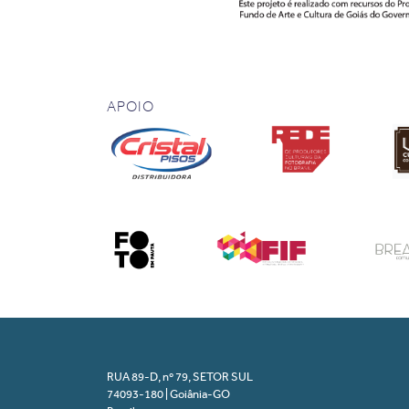
APOIO
RUA 89-D, nº 79, SETOR SUL
74093-180 | Goiânia-GO