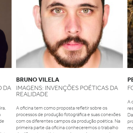
BRUNO VILELA
PE
 DA
IMAGENS: INVENÇÕES POÉTICAS DA
FO
REALIDADE
A o
ra,
A oficina tem como proposta refletir sobre os
res
processos de produção fotográfica e suas conexões
Dav
de
com os diferentes campos da produção poética. Na
pro
primeira parte da oficina conheceremos o trabalho
mot