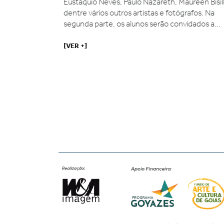
 diversos
Eustáquio Neves, Paulo Nazareth, Maureen Bisilli
iar a
dentre vários outros artistas e fotógrafos. Na
o expositivo, de
segunda parte, os alunos serão convidados a...
[VER +]