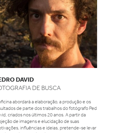
DRO DAVID
MILTON 
TOGRAFIA DE BUSCA
FOTOJORN
DOCUMEN
PESQUISA
ficina abordará a elaboração, a produção e os
ultados de parte dos trabalhos do fotógrafo Pedro
1. Questões d
id, criados nos últimos 20 anos. A partir da
fotográfica es
jeção de imagens e elucidação de suas
Especificidad
ivações, influências e ideias, pretende-se levar