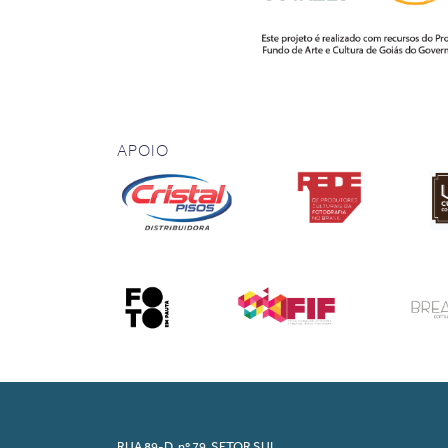
APOIO
RUA 89-D, nº 79, SETOR SUL