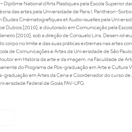
– Diplôme National d’Arts Plastiques pela Escola Superior da
éoria das artes pela Universidade de Paris I, Panthéon-Sorb
tudes Cinématografiques et Audiovisuelles pela Universida
lippe Dubois [2010], e doutorado em Comunicação pela Esco
 Janeiro [2010], sob a direção de Consuelo Lins. Desenvol
do corpo no limite e das suas práticas extremas nas artes c
scola de Comunicações e Artes da Universidade de São Paulo
outor em História da arte e da imagem, na Faculdade de Art
manente do Programa de Pós-graduação em Arte e Cultura 
s-graduação em Artes da Cena e Coordenador do curso de A
Universidade Federal de Goiás FAV-UFG.