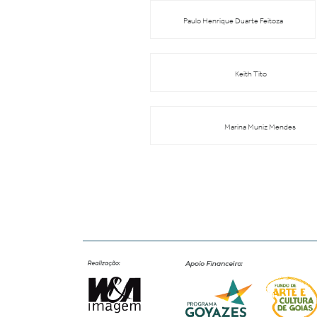
Paulo Henrique Duarte Feitoza
Keith Tito
Marina Muniz Mendes